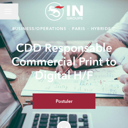
Changer la langue
Menu carrière
BUSINESS/OPERATIONS
·
PARIS
·
HYBRIDE
CDD Responsable
Commercial Print to
Digital H/F
Postuler