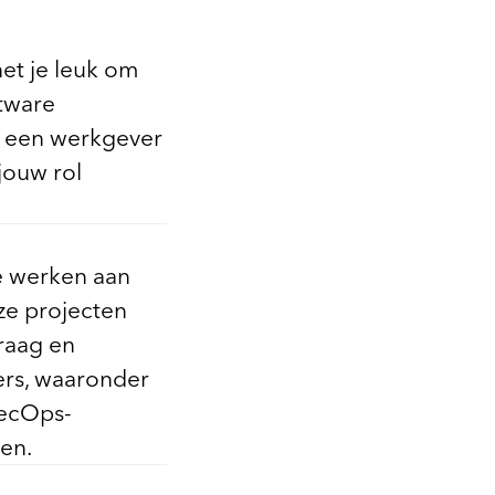
het je leuk om
tware
ar een werkgever
jouw rol
we werken aan
ze projecten
raag en
ers, waaronder
SecOps-
den.