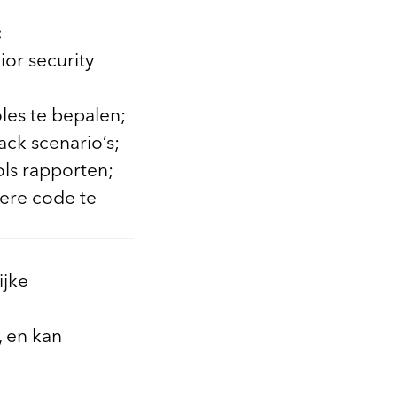
:
or security
les te bepalen;
ck scenario’s;
ols rapporten;
gere code te
ijke
, en kan