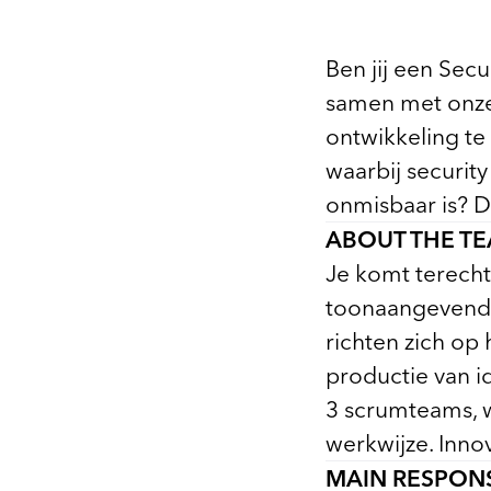
Ben jij een Secu
samen met onze
ontwikkeling te
waarbij securit
onmisbaar is? 
ABOUT THE T
Je komt terecht
toonaangevende
richten zich op
productie van i
3 scrumteams, w
werkwijze. Innov
MAIN RESPONS