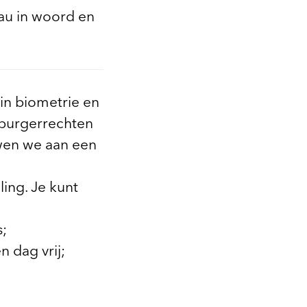
eau in woord en
 in biometrie en
 burgerrechten
uwen we aan een
ing. Je kunt
s;
n dag vrij;