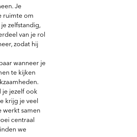
heen. Je
de ruimte om
e zelfstandig,
rdeel van je rol
eer, zodat hij
ikbaar wanneer je
en te kijken
erkzaamheden.
 je jezelf ook
 krijg je veel
 Je werkt samen
oei centraal
vinden we