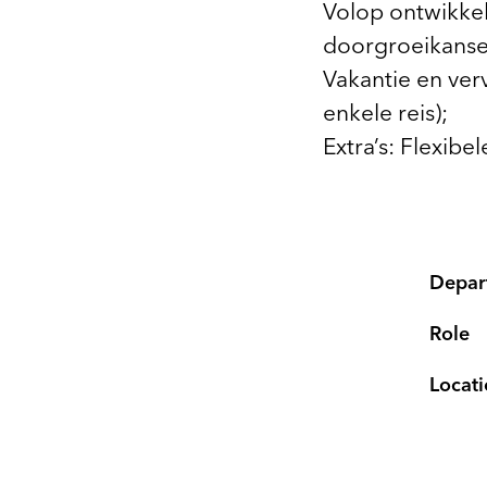
Volop ontwikkel
doorgroeikanse
Vakantie en ver
enkele reis);
Extra’s: Flexibe
Depar
Role
Locati